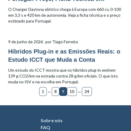
Autonomia
O Charger Daytona elétrico chega à Europa com 660 cv, 0-100
em 3,3 s e 420 km de autonomia. Veja a ficha técnica e o preço
estimado para Portugal.
9 de junho de 2026
por
Tiago Ferreira
Híbridos Plug-in e as Emissões Reais: o
Estudo ICCT que Muda a Conta
Um estudo do ICCT mostra que os híbridos plug-in emitem
139 g CO2/km na estrada contra 28 g/km oficiais. O que isto
muda no ISV e na escolha em Portugal.
...
...
1
8
9
10
24
Sobre nós
FAQ