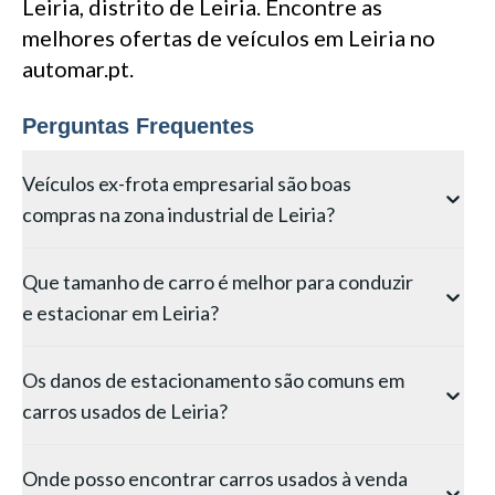
Leiria, distrito de Leiria. Encontre as
melhores ofertas de veículos em Leiria no
automar.pt.
Perguntas Frequentes
Veículos ex-frota empresarial são boas
compras na zona industrial de Leiria?
A atividade industrial em Leiria gera uma oferta
Que tamanho de carro é melhor para conduzir
constante de veículos ex-frota — tipicamente
e estacionar em Leiria?
modelos com 2–4 anos e revisões documentadas em
oficinas aprovadas. Estes carros representam
Para as zonas urbanas de Leiria, um compacto com
frequentemente excelente valor, sendo 20–30% mais
Os danos de estacionamento são comuns em
menos de 4,2 metros oferece a melhor combinação de
baratos que vendas privadas equivalentes. A
carros usados de Leiria?
manobrabilidade e conveniência de estacionamento.
contrapartida é quilometragem mais elevada por uso
As ruas estreitas e estacionamento limitado nas
profissional, mas é predominantemente condução de
Danos cosméticos menores de estacionamento —
localidades de Leiria tornam carros pequenos como o
autoestrada. Volkswagen Golf, Peugeot 308 e Renault
Onde posso encontrar carros usados à venda
raspões nos para-choques, mossas nas portas e jantes
Renault Clio, Peugeot 208 ou Toyota Yaris escolhas