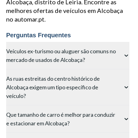
Alcobaça, distrito de Leiria. Encontre as
melhores ofertas de veículos em Alcobaça
no automar.pt.
Perguntas Frequentes
Veículos ex-turismo ou aluguer são comuns no
mercado de usados de Alcobaça?
Veículos ligados ao turismo aparecem no mercado de
As ruas estreitas do centro histórico de
usados de Alcobaça, particularmente monovolumes e
Alcobaça exigem um tipo específico de
compactos de aluguer de operadores locais. Estes
veículos têm tipicamente revisões documentadas mas
veículo?
podem mostrar desgaste de múltiplos condutores.
O centro histórico de Alcobaça apresenta ruas
Verifique manchas no interior, raspões nos para-
Que tamanho de carro é melhor para conduzir
caracteristicamente estreitas, curvas apertadas e
choques e estado da embraiagem. O final da época
e estacionar em Alcobaça?
estacionamento limitado que favorecem fortemente
turística (outubro–novembro) é frequentemente a
veículos compactos. Um carro com menos de 4
melhor altura para encontrar ex-turismo a preços
Para as zonas urbanas de Alcobaça, um compacto