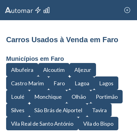
Carros Usados à Venda em Faro
Municípios em Faro
Albufeira
Alcoutim
Aljezur
Castro Marim
Faro
Lagoa
Lagos
Loulé
Monchique
Olhão
Portimão
Silves
São Brás de Alportel
Tavira
Vila Real de Santo António
Vila do Bispo