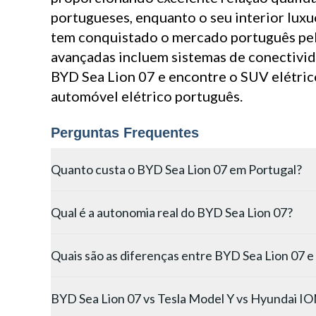
portugueses, enquanto o seu interior luxu
tem conquistado o mercado português pela
avançadas incluem sistemas de conectivida
BYD Sea Lion 07 e encontre o SUV elétric
automóvel elétrico português.
Perguntas Frequentes
Quanto custa o BYD Sea Lion 07 em Portugal?
O BYD Sea Lion 07 novo em Portugal começa nos €40.00
Qual é a autonomia real do BYD Sea Lion 07?
82,56 kWh). Como modelo lançado em 2025, ainda não ex
A autonomia real do Sea Lion 07 é de 350-420 km na v
Quais são as diferenças entre BYD Sea Lion 07 
autonomia reduz-se cerca de 20-25%. A bateria Blade 
O Sea Lion 07 é significativamente maior que o Atto 3
BYD Sea Lion 07 vs Tesla Model Y vs Hyundai IO
kWh). O Atto 3 é mais compacto e acessível (desde €36.0