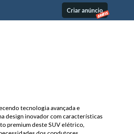
Criar anúncio
GRÁTIS
recendo tecnologia avançada e
na design inovador com características
nto premium deste SUV elétrico,
 necessidades dos condutores