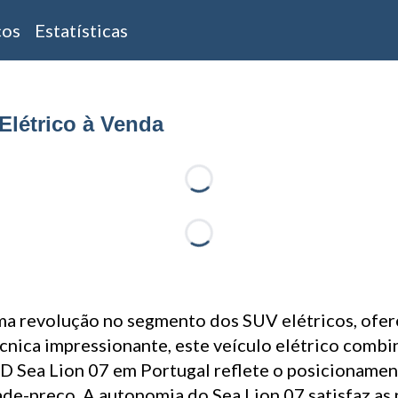
cos
Estatísticas
Elétrico à Venda
Loading...
Loading...
ma revolução no segmento dos SUV elétricos, ofe
nica impressionante, este veículo elétrico combi
YD Sea Lion 07 em Portugal reflete o posicioname
de-preço. A autonomia do Sea Lion 07 satisfaz as