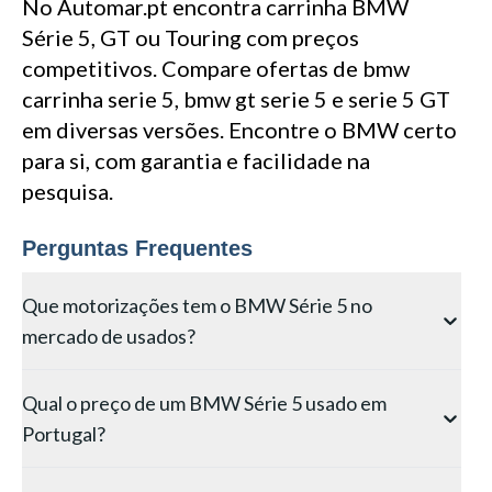
No Automar.pt encontra carrinha BMW
Série 5, GT ou Touring com preços
competitivos. Compare ofertas de bmw
carrinha serie 5, bmw gt serie 5 e serie 5 GT
em diversas versões. Encontre o BMW certo
para si, com garantia e facilidade na
pesquisa.
Perguntas Frequentes
Que motorizações tem o BMW Série 5 no
mercado de usados?
O Série 5 oferece motores a gasolina de 2.0 e 3.0 litros
Qual o preço de um BMW Série 5 usado em
(520i a 540i, 184 a 340 cv), diesel de 2.0 e 3.0 litros
Portugal?
(520d a 540d, 190 a 340 cv) e versões híbridas plug-in
530e. A versão 520d com 190 cv é a mais procurada
Os preços do Série 5 usado em Portugal variam entre
no mercado português de usados.