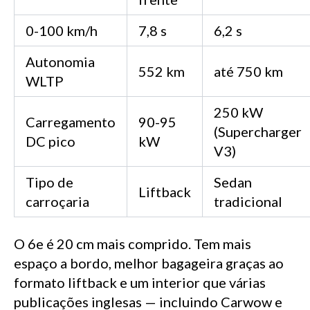
0-100 km/h
7,8 s
6,2 s
Autonomia
552 km
até 750 km
WLTP
250 kW
Carregamento
90-95
(Supercharger
DC pico
kW
V3)
Tipo de
Sedan
Liftback
carroçaria
tradicional
O 6e é 20 cm mais comprido. Tem mais
espaço a bordo, melhor bagageira graças ao
formato liftback e um interior que várias
publicações inglesas — incluindo Carwow e