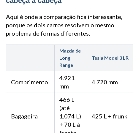
cabeça a cabeça
Aqui é onde a comparação fica interessante,
porque os dois carros resolvem o mesmo
problema de formas diferentes.
Mazda 6e
Long
Tesla Model 3 LR
Range
4.921
Comprimento
4.720 mm
mm
466 L
(até
Bagageira
1.074 L)
425 L + frunk
+ 70 L à
frente