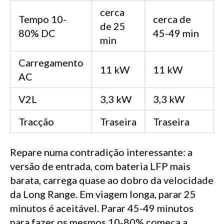
cerca
Tempo 10-
cerca de
de 25
80% DC
45-49 min
min
Carregamento
11 kW
11 kW
AC
V2L
3,3 kW
3,3 kW
Tracção
Traseira
Traseira
Repare numa contradição interessante: a
versão de entrada, com bateria LFP mais
barata, carrega quase ao dobro da velocidade
da Long Range. Em viagem longa, parar 25
minutos é aceitável. Parar 45-49 minutos
para fazer os mesmos 10-80% começa a