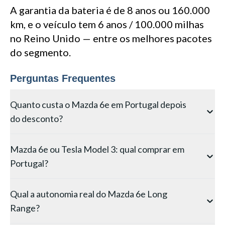
A garantia da bateria é de 8 anos ou 160.000
km, e o veículo tem 6 anos / 100.000 milhas
no Reino Unido — entre os melhores pacotes
do segmento.
Perguntas Frequentes
Quanto custa o Mazda 6e em Portugal depois
do desconto?
Durante a campanha actual, a Mazda Portugal
Mazda 6e ou Tesla Model 3: qual comprar em
posiciona o 6e Long Range em torno de 38.830€,
Portugal?
oferecendo a versão de 80 kWh ao preço da Standard
Range — uma poupança equivalente a cerca de 1.600€
Depende do uso. O Mazda 6e Long Range custa cerca
na bateria maior. Em França, o desconto chega aos
Qual a autonomia real do Mazda 6e Long
de 10.000€ menos do que o Tesla Model 3 Long Range
8.000€ em unidades demonstração, deixando o preço
Range?
(49.000€), oferece 20 cm extra de comprimento,
de entrada nos 36.900€. Não inclui registo nem
bagageira maior (466 L + frunk de 70 L) e interior mais
opcionais, mas beneficia de isenção de ISV e IUC