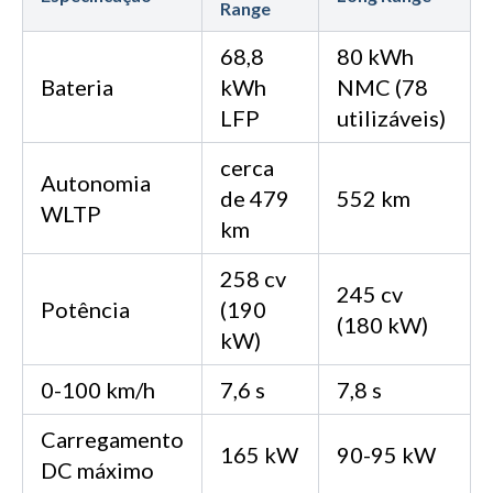
Range
68,8
80 kWh
Bateria
kWh
NMC (78
LFP
utilizáveis)
cerca
Autonomia
de 479
552 km
WLTP
km
258 cv
245 cv
Potência
(190
(180 kW)
kW)
0-100 km/h
7,6 s
7,8 s
Carregamento
165 kW
90-95 kW
DC máximo