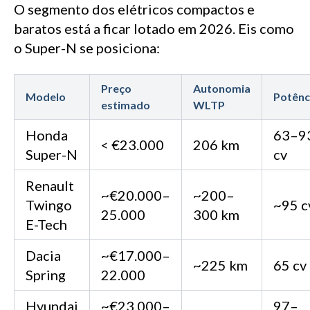
O segmento dos elétricos compactos e
baratos está a ficar lotado em 2026. Eis como
o Super-N se posiciona:
Preço
Autonomia
Modelo
Potênc
estimado
WLTP
Honda
63–9
< €23.000
206 km
Super-N
cv
Renault
~€20.000–
~200–
Twingo
~95 c
25.000
300 km
E-Tech
Dacia
~€17.000–
~225 km
65 cv
Spring
22.000
Hyundai
~€23.000–
97–