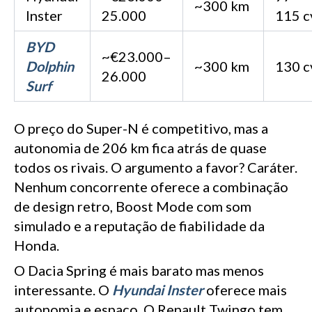
~300 km
Inster
25.000
115 c
BYD
~€23.000–
Dolphin
~300 km
130 c
26.000
Surf
O preço do Super-N é competitivo, mas a
autonomia de 206 km fica atrás de quase
todos os rivais. O argumento a favor? Caráter.
Nenhum concorrente oferece a combinação
de design retro, Boost Mode com som
simulado e a reputação de fiabilidade da
Honda.
O Dacia Spring é mais barato mas menos
interessante. O
Hyundai Inster
oferece mais
autonomia e espaço. O Renault Twingo tem