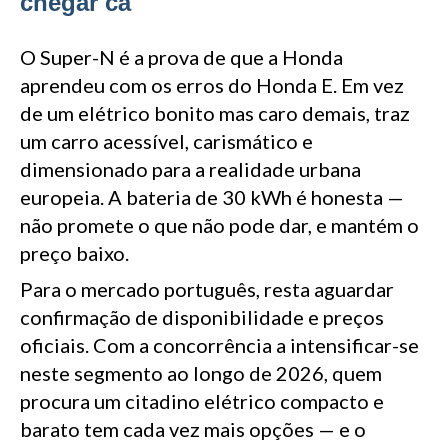
chegar cá
simula trocas de velocidade numa caixa de 7
pela reputação de fiabilidade da Honda — vantagens
velocidades e reproduz sons de motor através dos
que nenhum dos rivais replica diretamente.
altifalantes. A iluminação ambiente interior muda de
O Super-N é a prova de que a Honda
azul para roxo. É um conceito semelhante ao do
aprendeu com os erros do Honda E. Em vez
Hyundai Ioniq 5 N, mas adaptado a um citadino
de um elétrico bonito mas caro demais, traz
compacto e leve.
um carro acessível, carismático e
dimensionado para a realidade urbana
europeia. A bateria de 30 kWh é honesta —
não promete o que não pode dar, e mantém o
preço baixo.
Para o mercado português, resta aguardar
confirmação de disponibilidade e preços
oficiais. Com a concorrência a intensificar-se
neste segmento ao longo de 2026, quem
procura um citadino elétrico compacto e
barato tem cada vez mais opções — e o