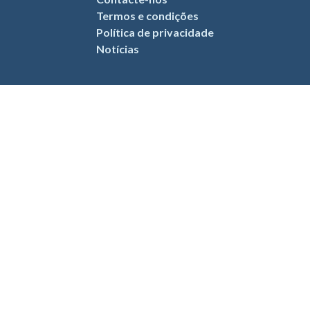
se durante a noite, ideal para o uso diário urbano para
Termos e condições
que o carro foi pensado.
Política de privacidade
Notícias