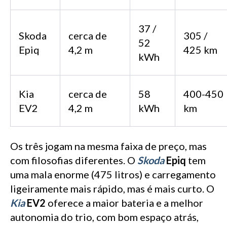
37 /
Skoda
cerca de
305 /
52
Epiq
4,2 m
425 km
kWh
Kia
cerca de
58
400-450
EV2
4,2 m
kWh
km
Os três jogam na mesma faixa de preço, mas
com filosofias diferentes. O
Skoda
Epiq
tem
uma mala enorme (475 litros) e carregamento
ligeiramente mais rápido, mas é mais curto. O
Kia
EV2
oferece a maior bateria e a melhor
autonomia do trio, com bom espaço atrás,