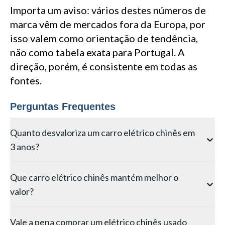
Importa um aviso: vários destes números de
marca vêm de mercados fora da Europa, por
isso valem como orientação de tendência,
não como tabela exata para Portugal. A
direção, porém, é consistente em todas as
fontes.
Perguntas Frequentes
Quanto desvaloriza um carro elétrico chinês em
3 anos?
Em média, um elétrico chinês com três anos vale apenas
Que carro elétrico chinês mantém melhor o
cerca de 38% do preço a que saiu do stand, segundo a
valor?
DAT, a autoridade alemã de avaliação automóvel. Isso
representa uma desvalorização cerca de duas vezes
Entre as marcas chinesas, a BYD é a que melhor segura
mais rápida do que a média do mercado, e a tendência
Vale a pena comprar um elétrico chinês usado
o valor: modelos como o Seal, o Dolphin e o Atto 3