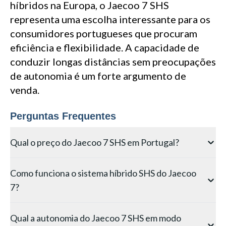
híbridos na Europa, o Jaecoo 7 SHS
representa uma escolha interessante para os
consumidores portugueses que procuram
eficiência e flexibilidade. A capacidade de
conduzir longas distâncias sem preocupações
de autonomia é um forte argumento de
venda.
Perguntas Frequentes
Qual o preço do Jaecoo 7 SHS em Portugal?
O Jaecoo 7 SHS está disponível em Portugal com
Como funciona o sistema híbrido SHS do Jaecoo
preços a partir de 38.900 €. O modelo é
7?
comercializado através da JAP, importador oficial das
marcas Omoda e Jaecoo no mercado português, com
O SHS (Super Hybrid System) da Chery combina um
uma rede de concessionários em expansão pelo país.
Qual a autonomia do Jaecoo 7 SHS em modo
motor 1.5 turbo a gasolina de 105 kW com um motor